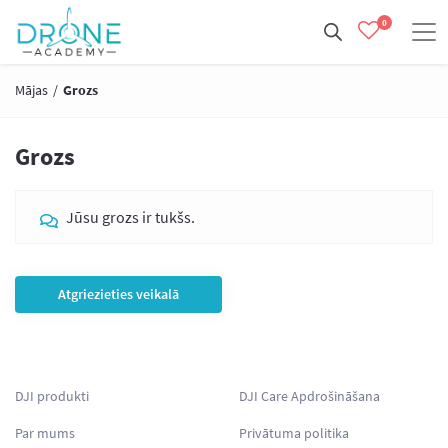
0
Mājas
/
Grozs
Grozs
Jūsu grozs ir tukšs.
Atgriezieties veikalā
DJI produkti
DJI Care Apdrošināšana
Par mums
Privātuma politika