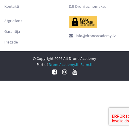
Kontakti
DJI Droni uz nomaksu
Atgriešana
Garantija
info@droneacademy.lv
Piegāde
© Copyright 2026 All Drone Academy
Part of
DroneAcademy.lt
iFarm.lt