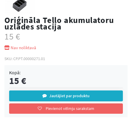
Oriģināla Tello akumulatoru
uzlādes stacija
15
€
Nav noliktavā
SKU:
CP.PT.00000271.01
Kopā:
15
€
Jautājiet par produktu
Pievienot vēlmju sarakstam