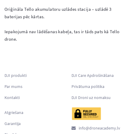
Oriģināla Tello akumulatoru uzlādes stacija – uzlādē 3 
baterijas pēc kārtas.

Iepakojumā nav lādēšanas kabeļa, tas ir tāds pats kā Tello 
drone.

DJI produkti
DJI Care Apdrošināšana
Par mums
Privātuma politika
Kontakti
DJI Droni uz nomaksu
Atgriešana
Garantija
info@droneacademy.lv