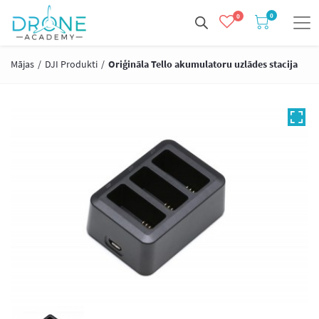
0
0
Mājas
/
DJI Produkti
/
Oriģināla Tello akumulatoru uzlādes stacija