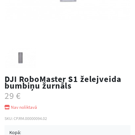
DJI RoboMaster S1 želejveida
bumbiņu žurnāls
29
€
Nav noliktavā
SKU:
CP.RM.00000094.02
Kopā: