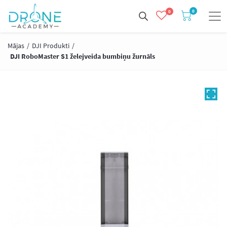
0
0
Mājas
/
DJI Produkti
/
DJI RoboMaster S1 želejveida bumbiņu žurnāls