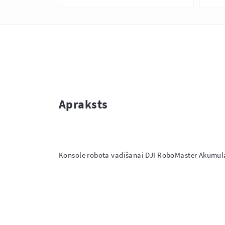
Apraksts
Konsole robota vadīšanai DJI RoboMaster Akumulato