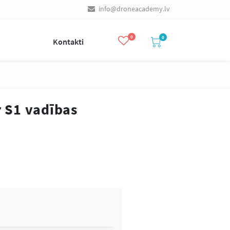
info@droneacademy.lv
0
0
s
Kontakti
 S1 vadības
 Air 2S Fly More
DJI Mini 2 Drons
o ar Smart
ntroller