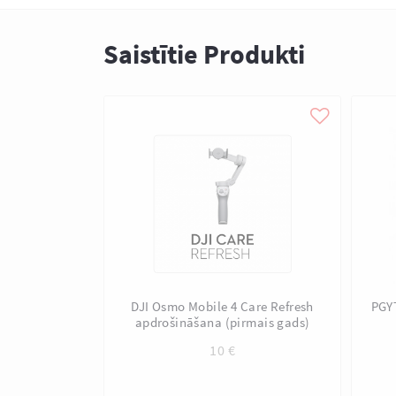
Saistītie Produkti
DJI Osmo Mobile 4 Care Refresh
PGYT
apdrošināšana (pirmais gads)
10
€