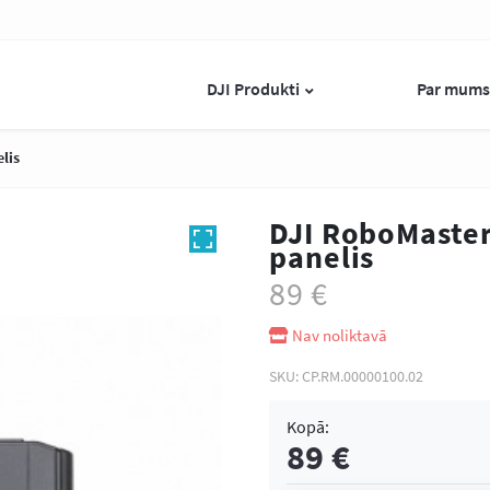
DJI Produkti
Par mum
ic
lis
Skatīt kategoriju
DJI RoboMaster
panelis
89
€
JI Mavic Air 2S drons
DJI Mavic Air 2S Fly More
DJI Mavic
Combo Drons
Comb
Nav noliktavā
Co
SKU:
CP.RM.00000100.02
Kopā:
89
€