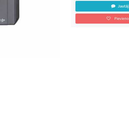
 Mini 2 Fly More Combo
DJI Mavic Air 2
DJI Mavic
Jautāj
Drons
Pievieno