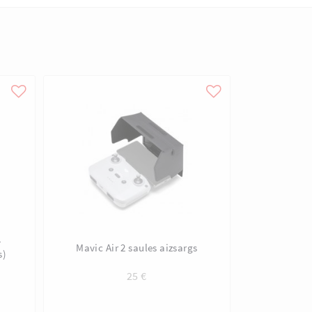
+
Mavic Air 2 saules aizsargs
s)
25
€