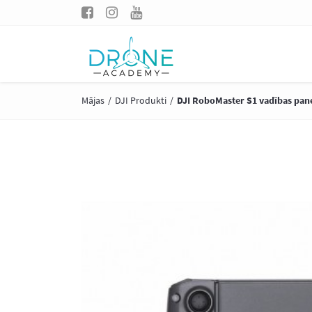
Mav
Mājas
/
DJI Produkti
/
DJI RoboMaster S1 vadības pane
Mavic
Osmo
Phantom
Ronin
D
Robomaster
DJI FPV
Inspire
Ryze Tech | Tello
Enterprise