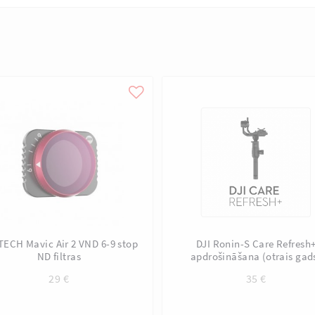
ECH Mavic Air 2 VND 6-9 stop
DJI Ronin-S Care Refresh
ND filtras
apdrošināšana (otrais gad
29
€
35
€