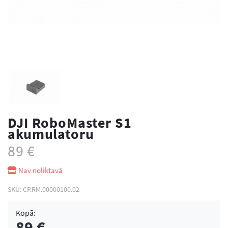
DJI RoboMaster S1
akumulatoru
89
€
Nav noliktavā
SKU:
CP.RM.00000100.02
Kopā:
89
€