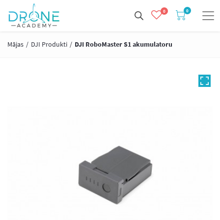
0
0
Mājas
/
DJI Produkti
/
DJI RoboMaster S1 akumulatoru