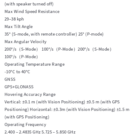
(with speaker turned off)

Max Wind Speed Resistance

29–38 kph

Max Tilt Angle

35° (S-mode, with remote controller) 25° (P-mode)

Max Angular Velocity

200°/s（S-Mode） 100°/s（P-Mode）200°/s（S-Mode） 
100°/s（P-Mode）

Operating Temperature Range

-10°C to 40°C

GNSS

GPS+GLONASS

Hovering Accuracy Range

Vertical: ±0.1 m (with Vision Positioning) ±0.5 m (with GPS 
Positioning) Horizontal: ±0.3m (with Vision Positioning) ±1.5 m 
(with GPS Positioning)

Operating Frequency

2.400 – 2.4835 GHz 5.725 – 5.850 GHz
