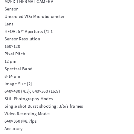
M2ED THERMAL CAMERA

Sensor

Uncooled VOx Microbolometer

Lens

HFOV: 57° Aperture: f/1.1

Sensor Resolution

160×120

Pixel Pitch

12 μm

Spectral Band

8-14 μm

Image Size [2]

640×480 (4:3); 640×360 (16:9)

Still Photography Modes

Single shot Burst shooting: 3/5/7 frames

Video Recording Modes

640×360 @8.7fps

Accuracy
