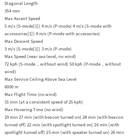
Diagonal Length

354 mm

Max Ascent Speed

5 m/s (S-mode[1]) 4 m/s (P-mode) 4 m/s (S-mode with 
accessories[1]) 4 m/s (P-mode with accessories)

Max Descent Speed

3 m/s (S-mode[1]) 3 m/s (P-mode)

Max Speed (near sea level, no wind)

72 kph (S-mode，without wind) 50 kph (P-mode，without 
wind)

Max Service Ceiling Above Sea Level

6000 m

Max Flight Time (no wind)

31 min (at a consistent speed of 25 kph)

Max Hovering Time (no wind)

29 min 27 min (with beacon turned on) 28 min (with beacon 
turned off) 22 min (with spotlight turned on) 26 min (with 
spotlight turned off) 25 min (with speaker turned on) 26 min 