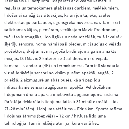
Jaunākais DJI bezpilota lidaparāts ar divkāršu kameru ir 
regulāra un termokamera glābšanas darbiem, meklējumiem, 
lidošanai sarežģītās situācijās, kā arī jumtu, ēku, saules 
elektrostaciju pārbaudei, ugunsgrēka novērošanai. Tam ir ērti 
saliekamas kājas, piemēram, vecākajam Mavic Pro dronam, 
taču tas ir smagāks, lido ilgāk un nedaudz tālāk, tajā ir vairāk 
šķēršļu sensoru, nomaināmi īpaši piederumi: jaudīgs divējāds 
prožektors, skaļrunis, mirgojoša brīdinājuma gaisma nakts 
misijās. DJI Mavic 2 Enterprise Dual dronam ir divējāda 
kamera – standarta (4K) un termokamera. Tam ir 8 standarta 
vizuālie šķēršļu sensori no visām pusēm: apakšā, augšā, 2 
priekšā, 2 aizmugurē un abās pusēs, kā arī papildu 
infrasarkanie sensori augšpusē un apakšā. Vēl drošākam 
lidojumam drona apakšā ir iebūvēta apgaismojuma sistēma. 
Ražotāja deklarētais lidojuma laiks ir 31 minūte (reālā – līdz 
27–28 minūtēm). Lidojuma attālums – līdz 4 km. Sporta režīma 
lidojuma ātrums (bez vēja) – 72 km / h Klusa lidojuma 
tehnoloģija. Tam ir iekšējā atmiņa, kuru var šifrēt.
