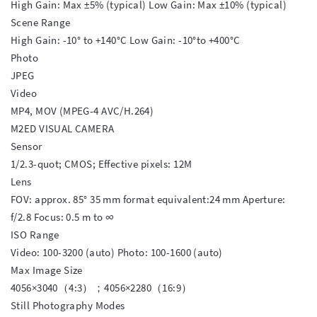
High Gain: Max ±5% (typical) Low Gain: Max ±10% (typical)

Scene Range

High Gain: -10° to +140°C Low Gain: -10°to +400°C

Photo

JPEG

Video

MP4, MOV (MPEG-4 AVC/H.264)

M2ED VISUAL CAMERA

Sensor

1/2.3-quot; CMOS; Effective pixels: 12M

Lens

FOV: approx. 85° 35 mm format equivalent:24 mm Aperture: 
f/2.8 Focus: 0.5 m to ∞

ISO Range

Video: 100-3200 (auto) Photo: 100-1600 (auto)

Max Image Size

4056×3040（4:3）；4056×2280（16:9）

Still Photography Modes
