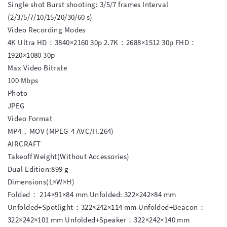
Single shot Burst shooting: 3/5/7 frames Interval 
(2/3/5/7/10/15/20/30/60 s)

Video Recording Modes

4K Ultra HD：3840×2160 30p 2.7K：2688×1512 30p FHD：
1920×1080 30p

Max Video Bitrate

100 Mbps

Photo

JPEG

Video Format

MP4，MOV (MPEG-4 AVC/H.264)

AIRCRAFT

Takeoff Weight(Without Accessories)

Dual Edition:899 g

Dimensions(L×W×H)

Folded： 214×91×84 mm Unfolded: 322×242×84 mm 
Unfolded+Spotlight：322×242×114 mm Unfolded+Beacon：
322×242×101 mm Unfolded+Speaker：322×242×140 mm
