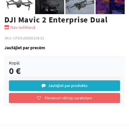
DJI Mavic 2 Enterprise Dual
Nav noliktavā
SKU:
CP.EN.00000108.01
Jautājiet par precēm
Kopā:
0
€
Jautājiet par produktu
Pievienot vēlmju sarakstam