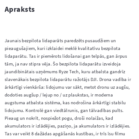
Apraksts
Jaunais bezpilota lidaparāts paredzēts pusaudžiem un 
pieaugušajiem, kuri izklaidei meklē kvalitatīvu bezpilota 
lidaparātu. Tas ir piemērots lidošanai gan telpās, gan ārpus 
tām, ja nav stipra vēja. Šo bezpilota lidaparātu izveidoja 
jaundibinātais uzņēmums Ryze Tech, kuru atbalsta gandrīz 
slavenākais bezpilota lidaparātu ražotājs DJI. Drona vadība ir 
ārkārtīgi vienkārša: lidojumu var sākt, metot dronu uz augšu, 
dodoties augšup / lejup no / uz plaukstas, ir moderna 
augstuma atbalsta sistēma, kas nodrošina ārkārtīgi stabilu 
lidojumu. Kontrolē gan viedtālrunis, gan tālvadības pults. 
Pieaug un nokrīt, nospiežot pogu, droši nolaižas, kad 
akumulators ir izlādējies, paziņo, ja akumulators ir izlādējies. 
Tas var veikt 8 dažādas apgāšanās kustības, ir trīs īsu filmu 