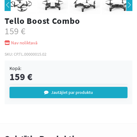
Tello Boost Combo
159
€
Nav noliktavā
SKU:
CP.TL.00000015.02
Kopā:
159
€
Jautājiet par produktu