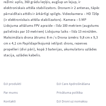
režīmi: aplis, 360 grādu leņķis, augšup un lejup, ir 
elektroniskais attēla stabilizators. Dronam ir 2 antenas, tāpēc 
pārraidītais attēls ir ārkārtīgi spilgts. Videokamera – HD 720p 
(ir elektroniskais attēla stabilizators). Kamera – 5 MP 
Lidojuma attālums FPV apraide – līdz 100 metriem (augstums 
palielinās par 10 metriem) Lidojuma laiks – līdz 13 minūtēm. 
Maksimālais drona ātrums: 8 m / s Drona izmērs: 9,8 cm x 9,3 
cm x 4,1 cm Papildaprīkojumā ietilpst: drons, rezerves 
propelleri (divi pāri), kopā 3 baterijas, akumulatoru uzlādes 
stacija, uzlādes kabelis.

DJI produkti
DJI Care Apdrošināšana
Par mums
Privātuma politika
Kontakti
DJI Droni uz nomaksu