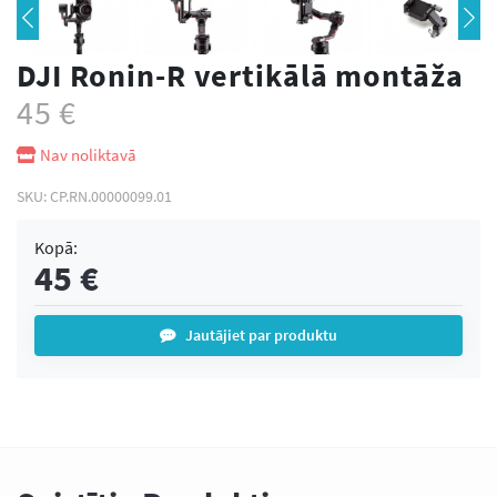
DJI Ronin-R vertikālā montāža
45
€
Nav noliktavā
SKU:
CP.RN.00000099.01
Kopā:
45
€
Jautājiet par produktu