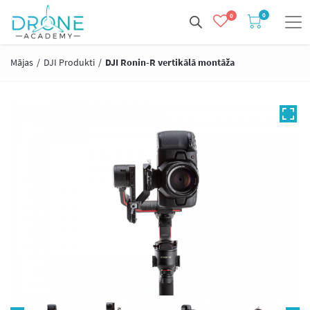
0
0
Mājas
/
DJI Produkti
/
DJI Ronin-R vertikālā montāža